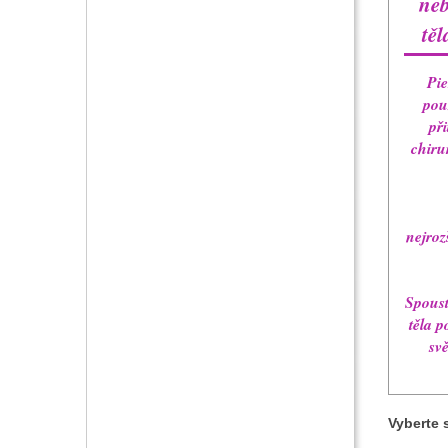
neb
těl
Pie
pou
př
chirur
nejroz
Spoust
těla p
sv
Vyberte 