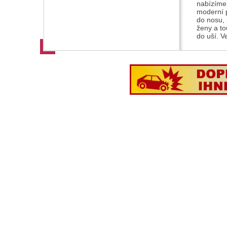
nabízíme 
moderní p
do nosu, 
ženy a tou
do uší. V