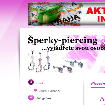
Pierci
Úvod
Obecně o piercingu
Pi
Fotogalerie